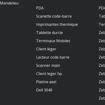
0 Mandelieu
PDA
PDA
Scanette code-barre
Tab
Imprimantes thermique
Te
Tablette durcie
Zeb
Terminaux Mobiles
Zeb
Client léger
Zeb
Lecteur code barre
Zeb
Scanner main
Zeb
Client leger hp
Ze
Platine axel
Zeb
Dell 3040
Zeb
Zeb