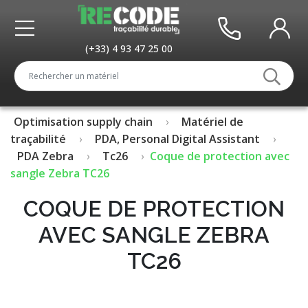
(+33) 4 93 47 25 00
Optimisation supply chain
Matériel de
traçabilité
PDA, Personal Digital Assistant
PDA Zebra
Tc26
Coque de protection avec
sangle Zebra TC26
COQUE DE PROTECTION
AVEC SANGLE ZEBRA
TC26