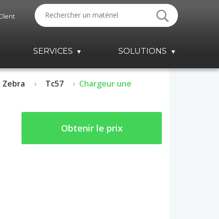
Client
SERVICES
SOLUTIONS
 Zebra
Tc57
Chargeur une
Obtenir le prix