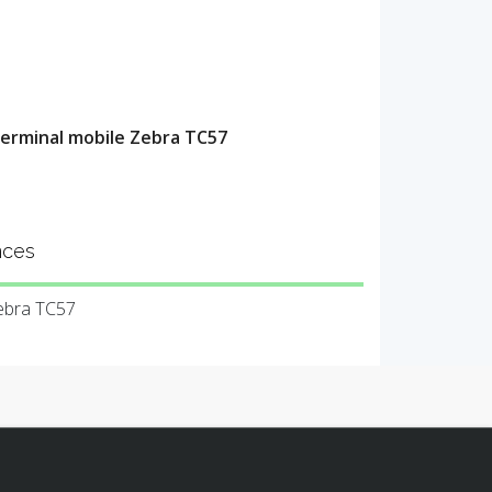
terminal mobile Zebra TC57
nces
ebra TC57