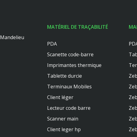
MATÉRIEL DE TRAÇABILITÉ
MA
0 Mandelieu
PDA
PDA
Scanette code-barre
Tab
Imprimantes thermique
Te
Tablette durcie
Zeb
Terminaux Mobiles
Zeb
Client léger
Zeb
Lecteur code barre
Zeb
Scanner main
Zeb
Client leger hp
Ze