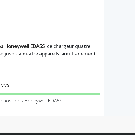
es Honeywell EDA5S
ce chargeur quatre
ger jusqu'à quatre appareils simultanément.
nces
re positions Honeywell EDA5S