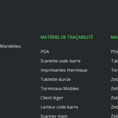
MATÉRIEL DE TRAÇABILITÉ
MA
0 Mandelieu
PDA
PDA
Scanette code-barre
Tab
Imprimantes thermique
Te
Tablette durcie
Zeb
Terminaux Mobiles
Zeb
Client léger
Zeb
Lecteur code barre
Zeb
Scanner main
Zeb