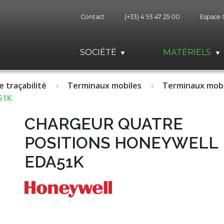
Contact
(+33) 4 93 47 25 00
Espace 
SOCIÉTÉ
MATÉRIELS
e traçabilité
Terminaux mobiles
Terminaux mobi
51K
CHARGEUR QUATRE
POSITIONS HONEYWELL
EDA51K