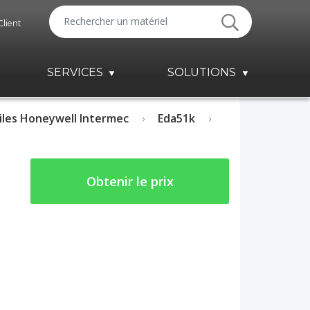
Client
SERVICES
SOLUTIONS
les Honeywell Intermec
Eda51k
Obtenir le prix