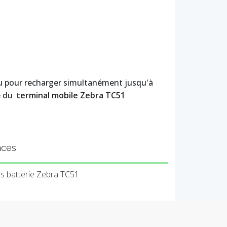
çu pour recharger simultanément jusqu'à
e du
terminal mobile Zebra TC51
nces
ns batterie Zebra TC51