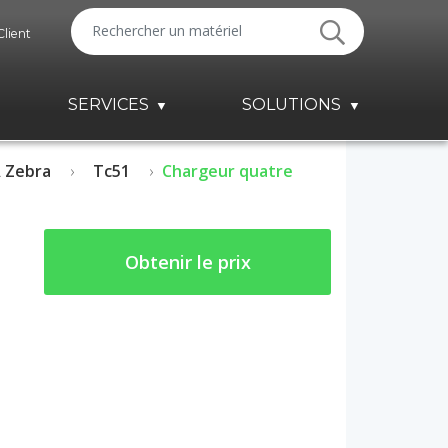
Client
SERVICES
SOLUTIONS
 Zebra
Tc51
Chargeur quatre
Obtenir le prix