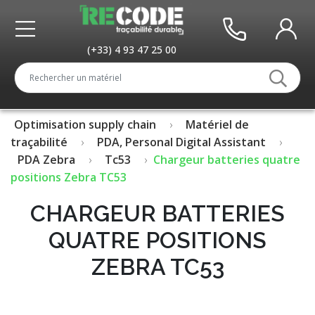
(+33) 4 93 47 25 00
Optimisation supply chain
Matériel de
traçabilité
PDA, Personal Digital Assistant
PDA Zebra
Tc53
Chargeur batteries quatre
positions Zebra TC53
CHARGEUR BATTERIES
QUATRE POSITIONS
ZEBRA TC53