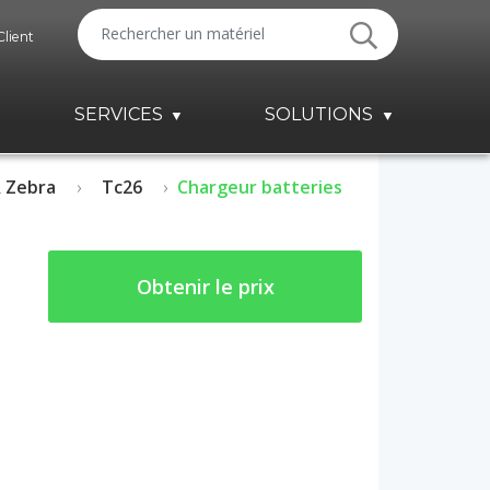
Client
SERVICES
SOLUTIONS
 Zebra
Tc26
Chargeur batteries
Obtenir le prix