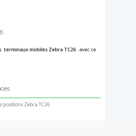
26
es
terminaux mobiles Zebra TC26
avec ce
nces
re positions Zebra TC26