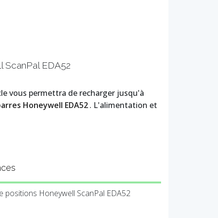
ll ScanPal EDA52
le vous permettra de recharger jusqu'à
barres Honeywell EDA52
. L'alimentation et
nces
re positions Honeywell ScanPal EDA52