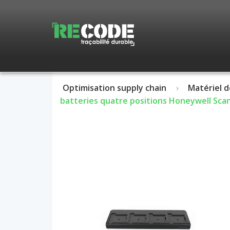
Optimisation supply chain
Matériel d
batteries quatre positions Honeywell Sca