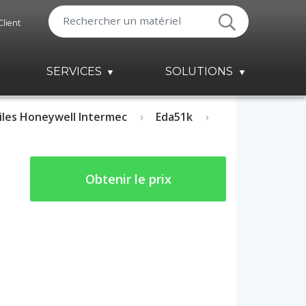
Client
SERVICES
SOLUTIONS
les Honeywell Intermec
Eda51k
Obtenir le prix