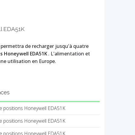
ll EDA51K
 permettra de recharger jusqu'à quatre
es Honeywell EDA51K
. L'alimentation et
ne utilisation en Europe.
nces
re positions Honeywell EDA51K
re positions Honeywell EDA51K
re positions Honeywell EDA51K