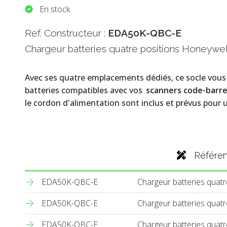
En stock
Ref. Constructeur :
EDA50K-QBC-E
Chargeur batteries quatre positions Honeywe
Avec ses quatre emplacements dédiés, ce socle vous
batteries compatibles avec vos
scanners code-barr
le cordon d'alimentation sont inclus et prévus pour u
Référe
EDA50K-QBC-E
Chargeur batteries quat
EDA50K-QBC-E
Chargeur batteries quat
EDA50K-QBC-E
Chargeur batteries quat