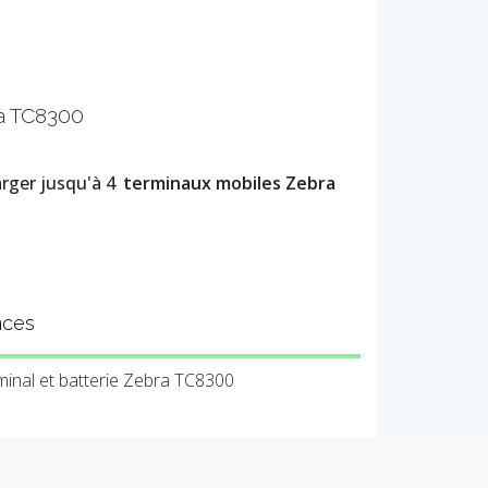
ra TC8300
arger jusqu'à 4
terminaux mobiles Zebra
nces
minal et batterie Zebra TC8300