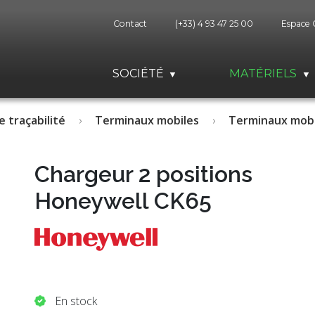
Contact
(+33) 4 93 47 25 00
Espace 
SOCIÉTÉ
MATÉRIELS
e traçabilité
Terminaux mobiles
Terminaux mobi
Chargeur 2 positions
Honeywell CK65
En stock