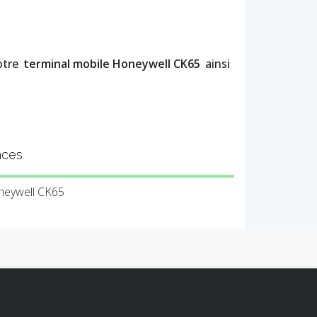
otre
terminal mobile Honeywell CK65
ainsi
nces
neywell CK65