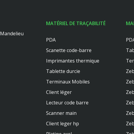
MATÉRIEL DE TRAÇABILITÉ
MA
0 Mandelieu
PDA
PDA
Scanette code-barre
Tab
Imprimantes thermique
Te
Tablette durcie
Zeb
Terminaux Mobiles
Zeb
Client léger
Zeb
Lecteur code barre
Zeb
Scanner main
Zeb
Client leger hp
Ze